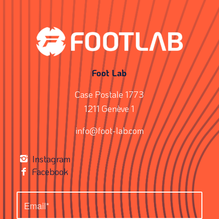
Foot Lab
Case Postale 1773
1211 Genève 1
info@foot-lab.com
Instagram
Facebook