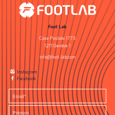
Foot Lab
Case Postale 1773
1211 Genève 1
info@foot-lab.com
Instagram
Facebook