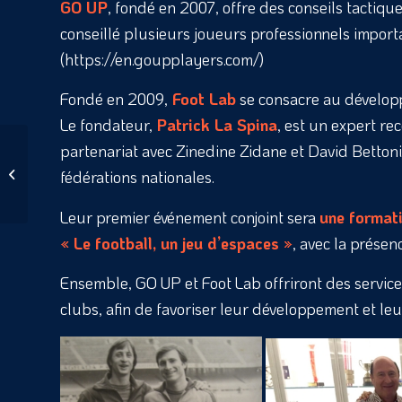
GO UP
, fondé en 2007, offre des conseils tactiq
conseillé plusieurs joueurs professionnels impor
(https://en.goupplayers.com/)
Fondé en 2009,
Foot Lab
se consacre au développ
Le fondateur,
Patrick La Spina
, est un expert re
partenariat avec Zinedine Zidane et David Bettoni
Visite surprise de
fédérations nationales.
Zinedine Zidane
Leur premier événement conjoint sera
une formati
« Le
football, un jeu d’espaces »
, avec la présen
Ensemble, GO UP et Foot Lab offriront des servic
clubs, afin de favoriser leur développement et leu