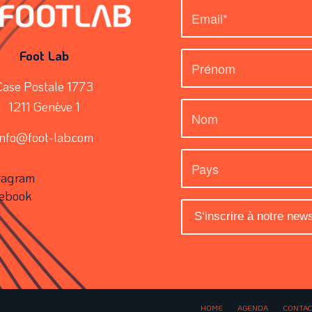
Foot Lab
Case Postale 1773
1211 Genève 1
info@foot-lab.com
tagram
ebook
HOME
AGENDA
CONTAC