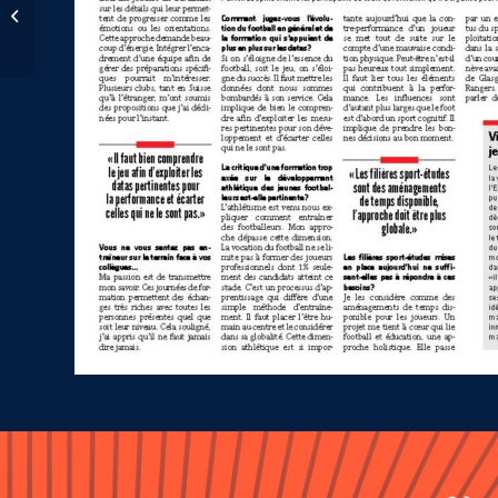
GO UP et FOOT LAB
unissent leurs forces