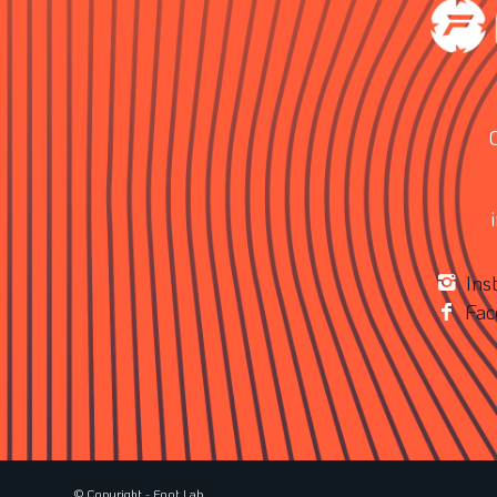
Ins
Fac
© Copyright - Foot Lab